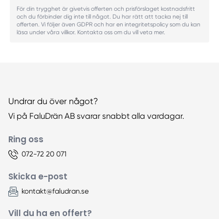
För din trygghet är givetvis offerten och prisförslaget kostnadsfritt
och du förbinder dig inte till något. Du har rätt att tacka nej till
offerten. Vi följer även GDPR och har en integritetspolicy som du kan
läsa under våra villkor. Kontakta oss om du vill veta mer.
Undrar du över något?
Vi på FaluDrän AB svarar snabbt alla vardagar.
Ring oss
072-72 20 071
Skicka e-post
kontakt@faludran.se
Vill du ha en offert?