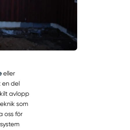
e
eller
 en del
kilt avlopp
steknik som
 oss för
ssystem