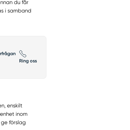
 Innan du får
nas i samband
örfrågan
Ring oss
, enskilt
renhet inom
 ge förslag