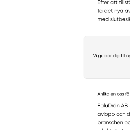
Efter att till
ta det nya a
med slutbesi
Vi guidar dig till 
Anlita en oss fö
FaluDrän AB ä
avlopp och d
branschen oc