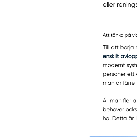
eller rening
Att tänka på vid
Till att bör
enskilt avlop
modernt syst
personer ett 
man är färre 
Är man fler 
behöver ocks
ha. Detta är