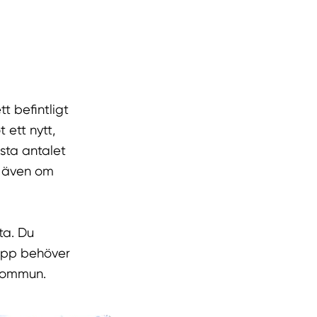
 befintligt
 ett nytt,
sta antalet
, även om
ta. Du
lopp behöver
 kommun.