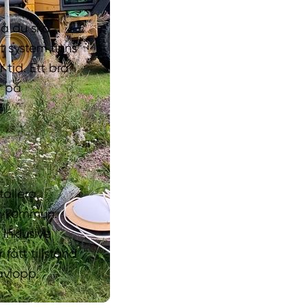
då du ska
t system finns
tid. Ett bra
r på
tallera
in kommun.
inklusive
fått tillstånd
avlopp.