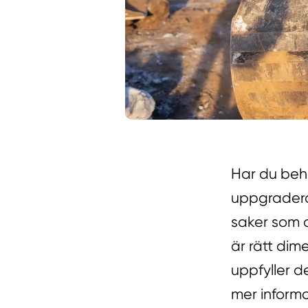
Har du beho
uppgradera 
saker som d
är rätt dim
uppfyller d
mer informa