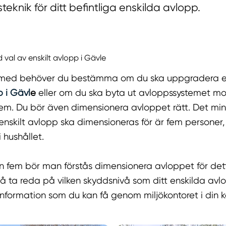
steknik för ditt befintliga enskilda avlopp.
 val av enskilt avlopp i Gävle
ja med behöver du bestämma om du ska uppgradera ett
p i Gävl
e
eller om du ska byta ut avloppssystemet mot
em. Du bör även dimensionera avloppet rätt. Det min
enskilt avlopp ska dimensioneras för är fem personer
i hushållet.
än fem bör man förstås dimensionera avloppet för det
å ta reda på vilken skyddsnivå som ditt enskilda av
 information som du kan få genom miljökontoret i din