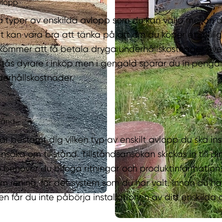
avlopp
ka typer av enskilda avlopp som du kan välja mellan 
t kan vara bra att tänka på att om du köper ett billig
 kommer att få betala dryga underhållskostnader över 
stås dyrare i inköp men i gengäld sparar du in penga
erhållskostnader.
stånd
har bestämt dig vilken typ av enskilt avlopp du ska ins
söka om tillstånd. Tillståndsansökan skickas in till d
behöver du bifoga ritningar och produktinformation, 
m rening, för det system som du har valt. Innan du har 
 får du inte påbörja installationen av ditt enskilda 