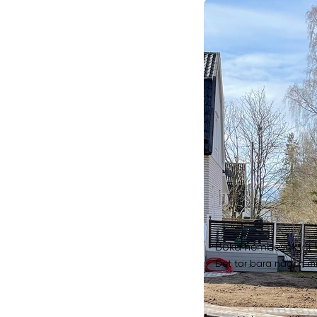
Boka hembesök
Det tar bara någon min