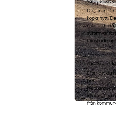
Val av enskilt 
Det finns oli
köpa nytt. De
risken att du
system är för
minskade und
Ansöka om till
Efter att du 
behöver du an
Med ansökan 
information o
från kommunen