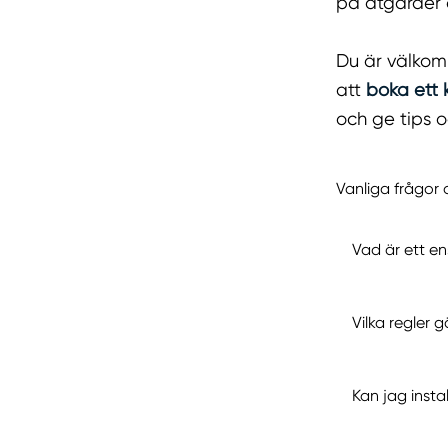
på åtgärder o
Du är välko
att
boka ett 
och ge tips o
Vanliga frågor 
Vad är ett e
Vilka regler g
Kan jag instal