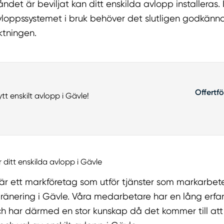
ståndet är beviljat kan ditt enskilda avlopp installeras.
vloppssystemet i bruk behöver det slutligen godkän
ktningen.
Offertf
nytt enskilt avlopp i Gävle!
r ditt enskilda avlopp i Gävle
r ett markföretag som utför tjänster som markarbeten
ränering i Gävle. Våra medarbetare har en lång erfa
h har därmed en stor kunskap då det kommer till att