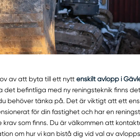
v av att byta till ett nytt
enskilt avlopp i Gävl
det befintliga med ny reningsteknik finns det
u behöver tänka på. Det är viktigt att ett ens
ensionerat för din fastighet och har en rening
e krav som finns. Du är välkommen att kontakta
tion om hur vi kan bistå dig vid val av avlopp