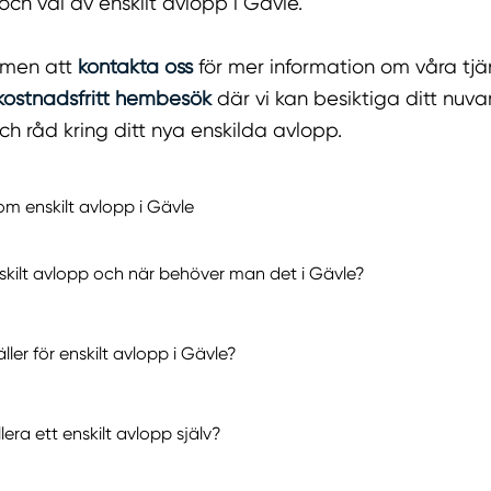
ch val av enskilt avlopp i Gävle.
mmen att
kontakta oss
för mer information om våra tjäns
kostnadsfritt hembesök
där vi kan besiktiga ditt nuv
ch råd kring ditt nya enskilda avlopp.
om enskilt avlopp i Gävle
nskilt avlopp och när behöver man det i Gävle?
äller för enskilt avlopp i Gävle?
lera ett enskilt avlopp själv?