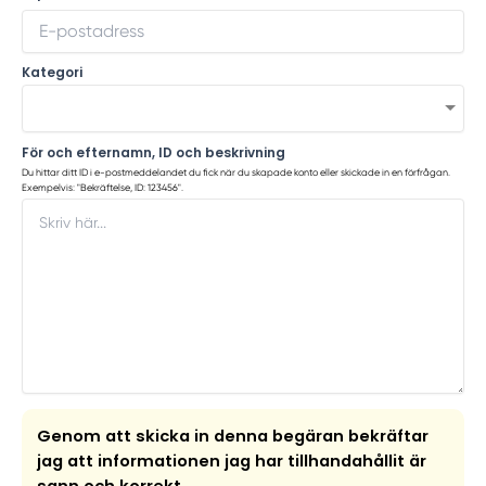
Kategori
För och efternamn, ID och beskrivning
Du hittar ditt ID i e-postmeddelandet du fick när du skapade konto eller skickade in en förfrågan.
Exempelvis: "Bekräftelse, ID: 123456".
Genom att skicka in denna begäran bekräftar
jag att informationen jag har tillhandahållit är
sann och korrekt.